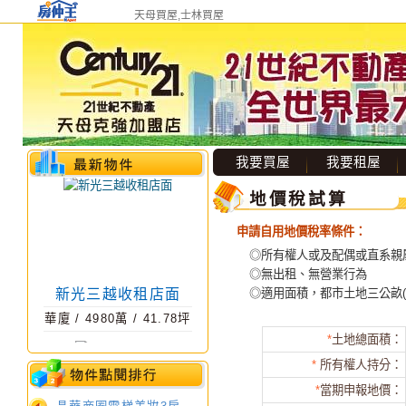
天母買屋,士林買屋
我要買屋
我要租屋
地價稅試算
申請自用地價稅率條件：
◎所有權人或及配偶或直系親
新光三越收租店面
◎無出租、無營業行為
華廈
/
4980
萬 /
41.78
坪
◎適用面積，都市土地三公畝(3
*
土地總面積：
*
所有權人持分：
*
當期申報地價：