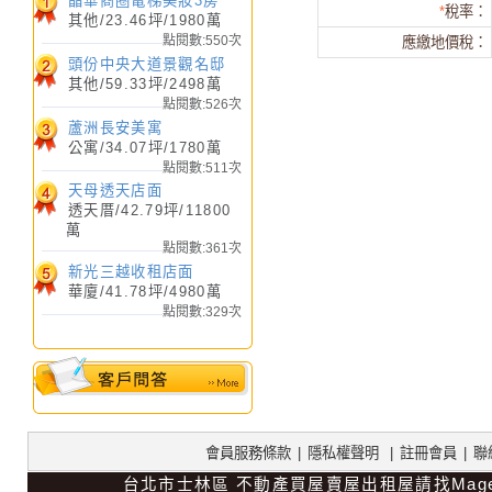
晶華商圈電梯美妝3房
*
稅率：
其他/23.46坪/1980萬
天母透天店面
點閱數:550次
應繳地價稅：
透天厝
/
11800
萬 /
頭份中央大道景觀名邸
其他/59.33坪/2498萬
42.79
坪
點閱數:526次
蘆洲長安美寓
公寓/34.07坪/1780萬
點閱數:511次
天母透天店面
透天厝/42.79坪/11800
萬
點閱數:361次
渡假別墅荷蘭灣
新光三越收租店面
透天厝
/
3280
萬 /
98.64
華廈/41.78坪/4980萬
點閱數:329次
坪
會員服務條款
|
隱私權聲明
|
註冊會員
|
聯
台北市士林區
不動產買屋賣屋出租屋請找Mag