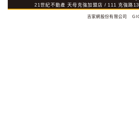
21世紀不動產
天母克強加盟店
/
111
克強路1
吉家網股份有限公司
GIG