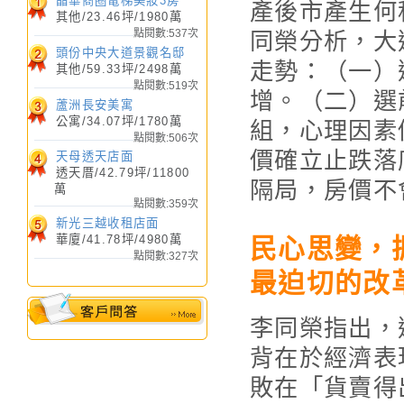
晶華商圈電梯美妝3房
產後市產生何
其他/23.46坪/1980萬
點閱數:537次
同榮分析，大
頭份中央大道景觀名邸
捷運永安市場電梯美
走勢：（一）
其他/59.33坪/2498萬
點閱數:519次
華廈
/
2390
萬 /
30.81
坪
增。（二）選
蘆洲長安美寓
公寓/34.07坪/1780萬
組，心理因素
點閱數:506次
價確立止跌落
天母透天店面
透天厝/42.79坪/11800
隔局，房價不
萬
點閱數:359次
新光三越收租店面
華廈/41.78坪/4980萬
民心思變，
點閱數:327次
最迫切的改
李同榮指出，
背在於經濟表
敗在「貨賣得