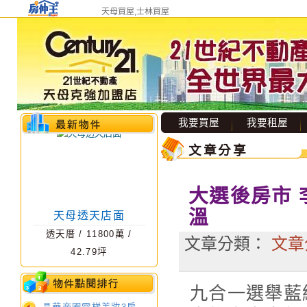
天母買屋,士林買屋
新光三越收租店面
華廈
/
4980
萬 /
41.78
坪
我要買屋
我要租屋
文章分享
大選後房市 
溫
天母透天店面
透天厝
/
11800
萬 /
文章分類：
文章
42.79
坪
九合一選舉藍