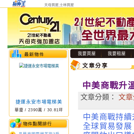
天母買屋,士林買屋
天母透天店面
透天厝
/
11800
萬 /
我要買屋
我要租屋
42.79
坪
文章分享
中美商戰升
文章分類：
文章
捷運永安市場電梯美
華廈
/
2390
萬 /
30.81
坪
中美商戰持續
全球貿易發展