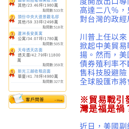
度開放出口導
晶華商圈電梯美妝3房
其他/23.46坪/1980萬
高達二八％，
點閱數:533次
頭份中央大道景觀名邸
對台灣的政經
新光三越收租店面
其他/59.33坪/2498萬
點閱數:518次
華廈
/
4980
萬 /
41.78
坪
蘆洲長安美寓
川普上任以來
公寓/34.07坪/1780萬
掀起中美貿易
點閱數:505次
天母透天店面
揚。然而，美
透天厝/42.79坪/11800
萬
債券殖利率不
點閱數:359次
售科技股避險
新光三越收租店面
華廈/41.78坪/4980萬
全球股匯市將
點閱數:327次
※貿易戰引
灣是福是禍
近日，美國副