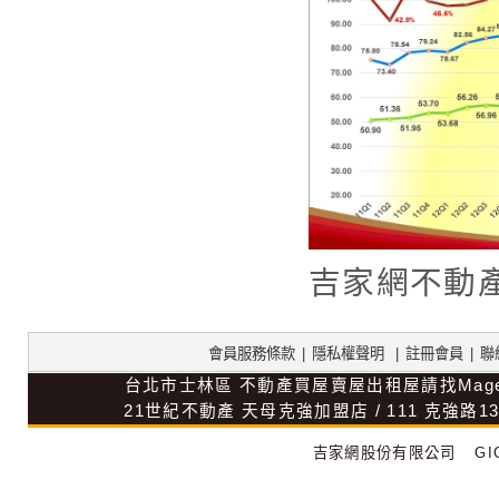
吉家網不動
會員服務條款
|
隱私權聲明
|
註冊會員
|
聯
台北市士林區
不動產買屋賣屋出租屋請找Mag
21世紀不動產
天母克強加盟店
/
111
克強路1
吉家網股份有限公司
GIG