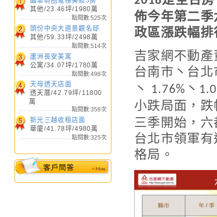
2018
晶華商圈電梯美妝3房
其他/23.46坪/1980萬
透天厝
/
11800
萬 /
佈今年第二季
點閱數:525次
42.79
坪
頭份中央大道景觀名邸
政區漲跌幅排
其他/59.33坪/2498萬
點閱數:514次
吉家網不動產
蘆洲長安美寓
公寓/34.07坪/1780萬
台南市丶台北
點閱數:498次
天母透天店面
丶
丶
1.76%
1.
透天厝/42.79坪/11800
捷運永安市場電梯美
萬
小跌局面，跌
點閱數:358次
華廈
/
2390
萬 /
30.81
坪
三季開始，六
新光三越收租店面
華廈/41.78坪/4980萬
台北市領軍有
點閱數:325次
格局。