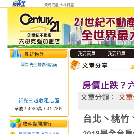
天母買屋,士林買屋
我要買屋
我要租屋
文章分享
新光三越收租店面
房價止跌？
華廈
/
4980
萬 /
41.78
坪
文章分類：
文章
台北丶桃竹
是全台房
天母透天店面